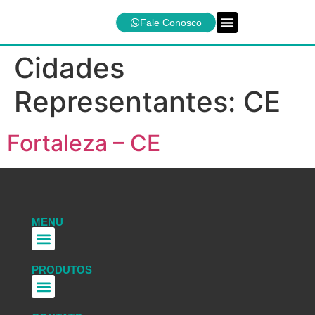
Fale Conosco
Linhas de Produtos
Cidades
Representantes:
CE
Fortaleza – CE
MENU
PRODUTOS
Instalações Comerciais
Lentes Difusoras