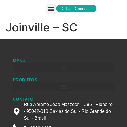
Fale Conosco
Linhas de Produtos
Joinville – SC
MENU
PRODUTOS
CONTATO
Rua Abramo João Mazzochi - 396 - Pioneiro
- 95042-010 Caxias do Sul - Rio Grande do
Sul - Brasil