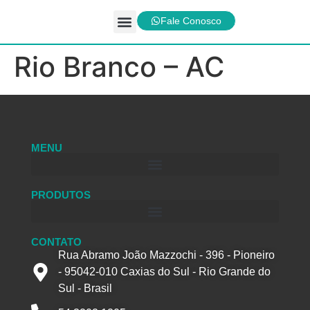
Fale Conosco
Linhas de Produtos
Rio Branco – AC
MENU
PRODUTOS
CONTATO
Rua Abramo João Mazzochi - 396 - Pioneiro
- 95042-010 Caxias do Sul - Rio Grande do
Sul - Brasil